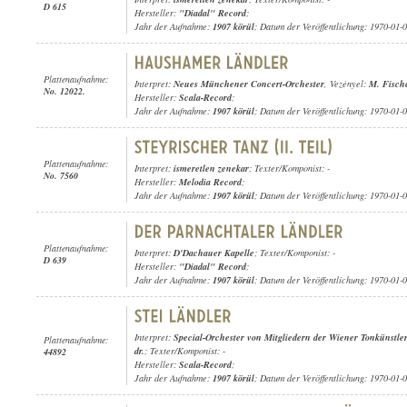
D 615
Hersteller:
"Diadal" Record
;
Jahr der Aufnahme:
1907 körül
; Datum der Veröffentlichung: 1970-01-
Plattenaufnahme:
Interpret:
Neues Münchener Concert-Orchester
, Vezényel:
M. Fisch
No. 12022.
Hersteller:
Scala-Record
;
Jahr der Aufnahme:
1907 körül
; Datum der Veröffentlichung: 1970-01-
Plattenaufnahme:
Interpret:
ismeretlen zenekar
; Texter/Komponist: -
No. 7560
Hersteller:
Melodia Record
;
Jahr der Aufnahme:
1907 körül
; Datum der Veröffentlichung: 1970-01-
Plattenaufnahme:
Interpret:
D'Dachauer Kapelle
; Texter/Komponist: -
D 639
Hersteller:
"Diadal" Record
;
Jahr der Aufnahme:
1907 körül
; Datum der Veröffentlichung: 1970-01-
Interpret:
Special-Orchester von Mitgliedern der Wiener Tonkünstle
Plattenaufnahme:
dr.
; Texter/Komponist: -
44892
Hersteller:
Scala-Record
;
Jahr der Aufnahme:
1907 körül
; Datum der Veröffentlichung: 1970-01-