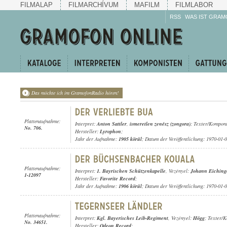
FILMALAP
FILMARCHÍVUM
MAFILM
FILMLABOR
RSS
WAS IST GRAM
Das möchte ich im GramofonRadio hören!
Plattenaufnahme:
Interpret:
Anton Sattler
,
ismeretlen zenész (zongora)
; Texter/Kompon
No. 706.
Hersteller:
Lyrophon
;
Jahr der Aufnahme:
1905 körül
; Datum der Veröffentlichung: 1970-01-
Plattenaufnahme:
Interpret:
1. Bayrischen Schützenkapelle
, Vezényel:
Johann Eiching
1-12097
Hersteller:
Favorite Record
;
Jahr der Aufnahme:
1906 körül
; Datum der Veröffentlichung: 1970-01-
Plattenaufnahme:
Interpret:
Kgl. Bayerisches Leib-Regiment
, Vezényel:
Högg
; Texter/
No. 34651.
Hersteller:
Odeon Record
;