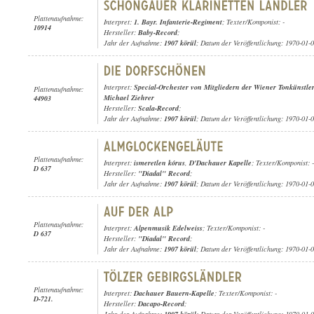
Plattenaufnahme:
Interpret:
1. Bayr. Infanterie-Regiment
; Texter/Komponist: -
10914
Hersteller:
Baby-Record
;
Jahr der Aufnahme:
1907 körül
; Datum der Veröffentlichung: 1970-01-
Interpret:
Special-Orchester von Mitgliedern der Wiener Tonkünstle
Plattenaufnahme:
Michael Ziehrer
44903
Hersteller:
Scala-Record
;
Jahr der Aufnahme:
1907 körül
; Datum der Veröffentlichung: 1970-01-
Plattenaufnahme:
Interpret:
ismeretlen kórus
,
D'Dachauer Kapelle
; Texter/Komponist: -
D 637
Hersteller:
"Diadal" Record
;
Jahr der Aufnahme:
1907 körül
; Datum der Veröffentlichung: 1970-01-
Plattenaufnahme:
Interpret:
Alpenmusik Edelweiss
; Texter/Komponist: -
D 637
Hersteller:
"Diadal" Record
;
Jahr der Aufnahme:
1907 körül
; Datum der Veröffentlichung: 1970-01-
Plattenaufnahme:
Interpret:
Dachauer Bauern-Kapelle
; Texter/Komponist: -
D-721.
Hersteller:
Dacapo-Record
;