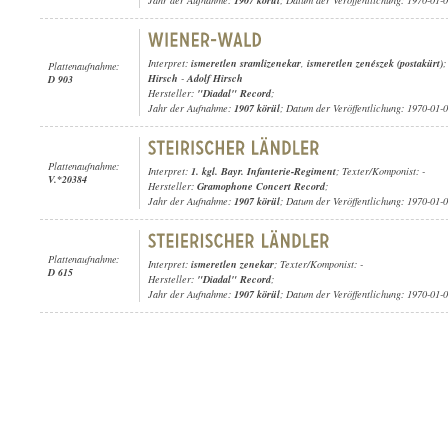
Jahr der Aufnahme:
1907 körül
; Datum der Veröffentlichung: 1970-01-
Interpret:
ismeretlen sramlizenekar
,
ismeretlen zenészek (postakürt)
;
Plattenaufnahme:
Hirsch
-
Adolf Hirsch
D 903
Hersteller:
"Diadal" Record
;
Jahr der Aufnahme:
1907 körül
; Datum der Veröffentlichung: 1970-01-
Plattenaufnahme:
Interpret:
1. kgl. Bayr. Infanterie-Regiment
; Texter/Komponist: -
V.*20384
Hersteller:
Gramophone Concert Record
;
Jahr der Aufnahme:
1907 körül
; Datum der Veröffentlichung: 1970-01-
Plattenaufnahme:
Interpret:
ismeretlen zenekar
; Texter/Komponist: -
D 615
Hersteller:
"Diadal" Record
;
Jahr der Aufnahme:
1907 körül
; Datum der Veröffentlichung: 1970-01-