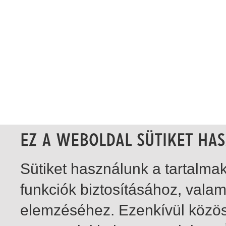
Sütiket használunk a tartalm
funkciók biztosításához, vala
elemzéséhez. Ezenkívül közö