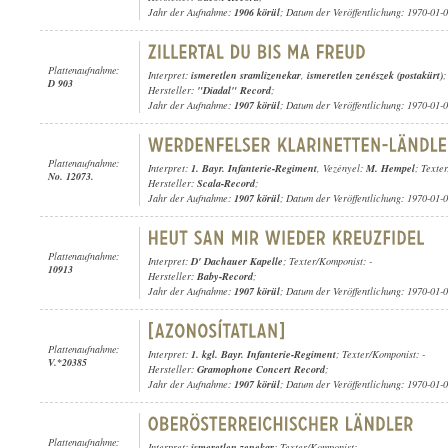
Jahr der Aufnahme:
1906 körül
; Datum der Veröffentlichung: 1970-01-
Plattenaufnahme:
Interpret:
ismeretlen sramlizenekar
,
ismeretlen zenészek (postakürt)
;
D 903
Hersteller:
"Diadal" Record
;
Jahr der Aufnahme:
1907 körül
; Datum der Veröffentlichung: 1970-01-
Plattenaufnahme:
Interpret:
1. Bayr. Infanterie-Regiment
, Vezényel:
M. Hempel
; Texte
No. 12073.
Hersteller:
Scala-Record
;
Jahr der Aufnahme:
1907 körül
; Datum der Veröffentlichung: 1970-01-
Plattenaufnahme:
Interpret:
D' Dachauer Kapelle
; Texter/Komponist: -
10913
Hersteller:
Baby-Record
;
Jahr der Aufnahme:
1907 körül
; Datum der Veröffentlichung: 1970-01-
Plattenaufnahme:
Interpret:
1. kgl. Bayr. Infanterie-Regiment
; Texter/Komponist: -
V.*20385
Hersteller:
Gramophone Concert Record
;
Jahr der Aufnahme:
1907 körül
; Datum der Veröffentlichung: 1970-01-
Plattenaufnahme:
Interpret:
ismeretlen zenekar
; Texter/Komponist: -