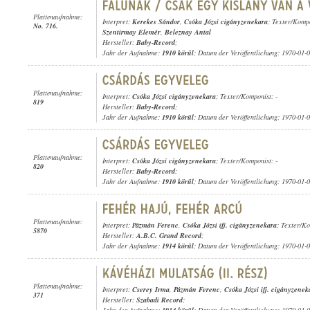
Plattenaufnahme:
Interpret:
Kerekes Sándor
,
Csóka Józsi cigányzenekara
; Texter/Komp
No. 716.
Szentirmay Elemér
,
Beleznay Antal
Hersteller:
Baby-Record
;
Jahr der Aufnahme:
1910 körül
; Datum der Veröffentlichung: 1970-01-
Plattenaufnahme:
Interpret:
Csóka Józsi cigányzenekara
; Texter/Komponist: -
819
Hersteller:
Baby-Record
;
Jahr der Aufnahme:
1910 körül
; Datum der Veröffentlichung: 1970-01-
Plattenaufnahme:
Interpret:
Csóka Józsi cigányzenekara
; Texter/Komponist: -
820
Hersteller:
Baby-Record
;
Jahr der Aufnahme:
1910 körül
; Datum der Veröffentlichung: 1970-01-
Plattenaufnahme:
Interpret:
Pázmán Ferenc
,
Csóka Józsi ifj. cigányzenekara
; Texter/K
5870
Hersteller:
A.B.C. Grand Record
;
Jahr der Aufnahme:
1914 körül
; Datum der Veröffentlichung: 1970-01-
Plattenaufnahme:
Interpret:
Cserey Irma
,
Pázmán Ferenc
,
Csóka Józsi ifj. cigányzenek
371
Hersteller:
Szabadi Record
;