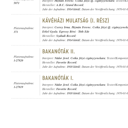
Interpret:
Pázmán Ferenc
,
Csóka Józsi ifj. cigányzenekara
; Texter/K
5871
Hersteller:
A.B.C. Grand Record
;
Jahr der Aufnahme:
1914 körül
; Datum der Veröffentlichung: 1970-01-
Interpret:
Cserey Irma
,
Pázmán Ferenc
,
Csóka Józsi ifj. cigányzenek
Plattenaufnahme:
Erkel Gyula
,
Egressy Béni
-
Tóth Ede
371
Hersteller:
Szabadi Record
;
Jahr der Aufnahme:
1914 körül
; Datum der Veröffentlichung: 1970-01-
Plattenaufnahme:
Interpret:
Nádor Jenő
,
Csóka Józsi cigányzenekara
; Texter/Komponist
1-27820
Hersteller:
Favorite Record
;
Jahr der Aufnahme:
1918 körül
; Datum der Veröffentlichung: 1970-01-
Plattenaufnahme:
Interpret:
Nádor Jenő
,
Csóka Józsi cigányzenekara
; Texter/Komponist
1-27819
Hersteller:
Favorite Record
;
Jahr der Aufnahme:
1918 körül
; Datum der Veröffentlichung: 1970-01-