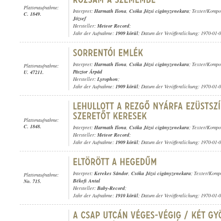
Plattenaufnahme:
Interpret:
Harmath Ilona
,
Csóka Józsi cigányzenekara
; Texter/Kompo
C. 1849.
József
Hersteller:
Meteor Record
;
Jahr der Aufnahme:
1909 körül
; Datum der Veröffentlichung: 1970-01-
Interpret:
Harmath Ilona
,
Csóka Józsi cigányzenekara
; Texter/Kompo
Plattenaufnahme:
Pásztor Árpád
U. 47211.
Hersteller:
Lyrophon
;
Jahr der Aufnahme:
1909 körül
; Datum der Veröffentlichung: 1970-01-
Plattenaufnahme:
C. 1848.
Interpret:
Harmath Ilona
,
Csóka Józsi cigányzenekara
; Texter/Kompo
Hersteller:
Meteor Record
;
Jahr der Aufnahme:
1909 körül
; Datum der Veröffentlichung: 1970-01-
Interpret:
Kerekes Sándor
,
Csóka Józsi cigányzenekara
; Texter/Komp
Plattenaufnahme:
Békefi Antal
No. 715.
Hersteller:
Baby-Record
;
Jahr der Aufnahme:
1910 körül
; Datum der Veröffentlichung: 1970-01-