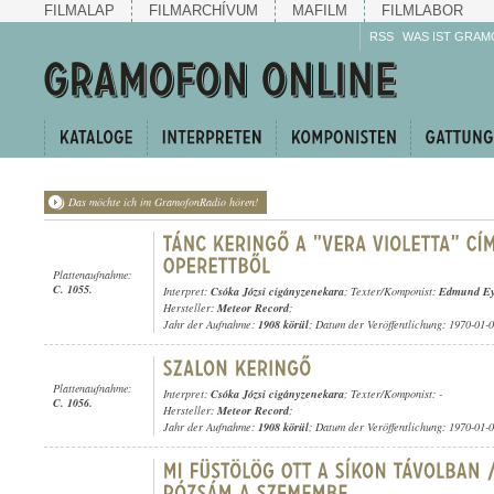
FILMALAP
FILMARCHÍVUM
MAFILM
FILMLABOR
RSS
WAS IST GRAM
Das möchte ich im GramofonRadio hören!
Plattenaufnahme:
C. 1055.
Interpret:
Csóka Józsi cigányzenekara
; Texter/Komponist:
Edmund Ey
Hersteller:
Meteor Record
;
Jahr der Aufnahme:
1908 körül
; Datum der Veröffentlichung: 1970-01-
Plattenaufnahme:
Interpret:
Csóka Józsi cigányzenekara
; Texter/Komponist: -
C. 1056.
Hersteller:
Meteor Record
;
Jahr der Aufnahme:
1908 körül
; Datum der Veröffentlichung: 1970-01-