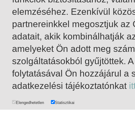
elemzéséhez. Ezenkívül közö
partnereinkkel megosztjuk az
adatait, akik kombinálhatják a
amelyeket Ön adott meg számu
szolgáltatásokból gyűjtöttek.
folytatásával Ön hozzájárul a 
1-19
/ insgesamt 19 Treffer
adatkezelési tájékoztatónkat
it
Elengedhetetlen
Statisztikai
DATENSCHUTZ
|
URHEBER- UND NUTZUNGSRECHTE
|
IMPRESSUM