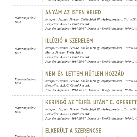
Jahr der Aufnahme:
1914 körül
; Datum der Veröffentlichung: 1970-01-
Plattenaufnahme:
Interpret:
Pázmán Ferenc
,
Csóka Józsi ifj. cigányzenekara
; Texter/Ko
5872
Hersteller:
A.B.C. Grand Record
;
Jahr der Aufnahme:
1914 körül
; Datum der Veröffentlichung: 1970-01-
Interpret:
Pázmán Ferenc
,
Csóka Józsi ifj. cigányzenekara
; Texter/K
Plattenaufnahme:
Martos Ferenc
,
Bródy Miksa
5874
Hersteller:
A.B.C. Grand Record
;
Jahr der Aufnahme:
1914 körül
; Datum der Veröffentlichung: 1970-01-
Plattenaufnahme:
Interpret:
Pázmán Ferenc
,
Csóka Józsi ifj. cigányzenekara
; Texter/K
5868
Hersteller:
A.B.C. Grand Record
;
Jahr der Aufnahme:
1914 körül
; Datum der Veröffentlichung: 1970-01-
Plattenaufnahme:
Interpret:
Pázmán Ferenc
,
Csóka Józsi ifj. cigányzenekara
; Texter/Ko
5875
Hersteller:
A.B.C. Grand Record
;
Jahr der Aufnahme:
1914 körül
; Datum der Veröffentlichung: 1970-01-
Plattenaufnahme: