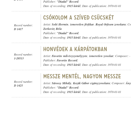
Publisher:
"Diadal" Record
;
Date of recording:
1915 körül
; Date of publication: 1970-01-01
Artist:
Solti Hermin
,
ismeretlen férfikar
,
Royal Orfeum zenekara
; C
Record number:
Zerkovitz Béla
D 1417
Publisher:
"Diadal" Record
;
Date of recording:
1915 körül
; Date of publication: 1970-01-01
Record number:
Artist:
Favorite művészszemélyzete
,
ismeretlen zenekar
; Composer: -
1-20513
Publisher:
Favorite Record
;
Date of recording:
1915 körül
; Date of publication: 1970-01-01
Record number:
Artist:
Sárossy Mihály
,
Kozák Gábor cigányzenekara
; Composer:
Ány
D 1425
Publisher:
"Diadal" Record
;
Date of recording:
1915 körül
; Date of publication: 1970-01-01