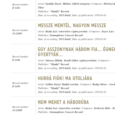
Artist:
Gyárfás Dezső
,
Márkus Alfréd (zongora)
; Composer:
Hetényi-H
Record number:
Tibor
D 1421
Publisher:
"Diadal" Record
;
Date of recording:
1915 körül
; Date of publication: 1970-01-01
Record number:
Artist:
Budai Izsó
,
ismeretlen cigányzenekar
; Composer:
Ányos Laci
15-12885
Publisher:
Gramophone Concert Record
;
Date of recording:
1915 körül
; Date of publication: 1970-01-01
Record number:
D 1436
Artist:
Sárossy Mihály
,
Kozák Gábor cigányzenekara
; Composer: -
Publisher:
"Diadal" Record
;
Date of recording:
1915 körül
; Date of publication: 1970-01-01
Record number:
Artist:
Sziklai József
,
Diadal zenekar
; Composer:
Buday Dénes
-
Lová
D 1459
Publisher:
"Diadal" Record
;
Date of recording:
1915 körül
; Date of publication: 1970-01-01
Record number:
Artist:
Budai Izsó
,
ismeretlen zenekar
; Composer:
Zerkovitz Béla
-
Ze
15-12880
Publisher:
Gramophone Concert Record
;