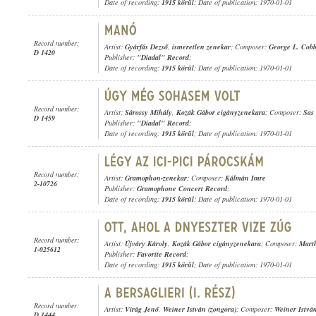
Date of recording:
1915 körül
; Date of publication: 1970-01-01
Record number:
Artist:
Gyárfás Dezső
,
ismeretlen zenekar
; Composer:
George L. Cob
D 1420
Publisher:
"Diadal" Record
;
Date of recording:
1915 körül
; Date of publication: 1970-01-01
Record number:
Artist:
Sárossy Mihály
,
Kozák Gábor cigányzenekara
; Composer:
Sas
D 1459
Publisher:
"Diadal" Record
;
Date of recording:
1915 körül
; Date of publication: 1970-01-01
Record number:
Artist:
Gramophon-zenekar
; Composer:
Kálmán Imre
2-10726
Publisher:
Gramophone Concert Record
;
Date of recording:
1915 körül
; Date of publication: 1970-01-01
Record number:
Artist:
Újváry Károly
,
Kozák Gábor cigányzenekara
; Composer:
Mart
1-025612
Publisher:
Favorite Record
;
Date of recording:
1915 körül
; Date of publication: 1970-01-01
Record number:
Artist:
Virág Jenő
,
Weiner István (zongora)
; Composer:
Weiner Istvá
D 1444