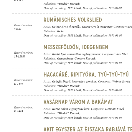
Publisher:
"Diadal" Record
;
Date of recording:
1915 körül
; Date of publication: 1970-01-01
Record number:
Artist:
Geiger Ernő (hegedű)
,
Geiger Gyula (zongora)
; Composer:
nép
59681
Publisher:
Beka
;
Date of recording:
1915 körül
; Date of publication: 1970-01-01
Record number:
Artist:
Budai Izsó
,
ismeretlen cigányzenekar
; Composer:
Sas Náci
15-12889
Publisher:
Gramophone Concert Record
;
Date of recording:
1915 körül
; Date of publication: 1970-01-01
Record number:
Artist:
Gyárfás Dezső
,
ismeretlen zenekar
; Composer:
Weiner István
D 1449
Publisher:
"Diadal" Record
;
Date of recording:
1915 körül
; Date of publication: 1970-01-01
Record number:
Artist:
Kozák Gábor cigányzenekara
; Composer:
Herman Finck
D 1463
Publisher:
"Diadal" Record
;
Date of recording:
1915 körül
; Date of publication: 1970-01-01