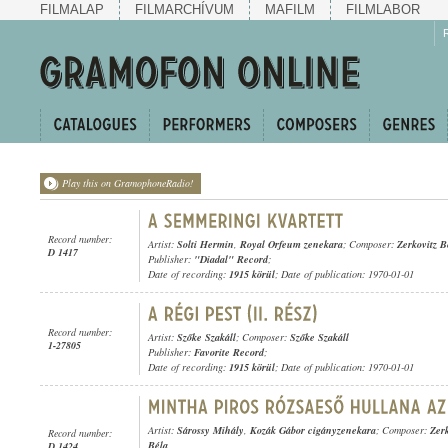
FILMALAP
FILMARCHÍVUM
MAFILM
FILMLABOR
Play this on GramophoneRadio!
Record number:
Artist:
Solti Hermin
,
Royal Orfeum zenekara
; Composer:
Zerkovitz B
D 1417
Publisher:
"Diadal" Record
;
Date of recording:
1915 körül
; Date of publication: 1970-01-01
Record number:
Artist:
Szőke Szakáll
; Composer:
Szőke Szakáll
1-27805
Publisher:
Favorite Record
;
Date of recording:
1915 körül
; Date of publication: 1970-01-01
Artist:
Sárossy Mihály
,
Kozák Gábor cigányzenekara
; Composer:
Zerk
Record number:
Béla
D 1424