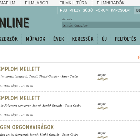
MAFILM
FILMLABOR
FILMKULTÚRA
FILMHIRADÓK
RSS
MI EZ?
SÚGÓ
FÓRUM
KAPCSOLAT
B
Hallgassa!
Keresés:
Gyarapítsa!
Kövesse!
Ossza meg!
Műfaj:
tlen zenész (zongora)
; Szerző:
Simkó Gusztáv
-
Sassy Csaba
hallgató
özzététel ideje: 1970-01-01
Műfaj:
de Frigyesné (zongora)
; Szerző:
Simkó Gusztáv
-
Sassy Csaba
hallgató
özzététel ideje: 1970-01-01
Műfaj:
tlen zenész (zongora)
; Szerző:
Simkó Gusztáv
-
Sassy Csaba
hallgató