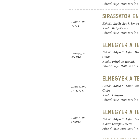
Felvétel ideje:
1908 körül
; K
Lemezszám:
Előadó:
Király Ernő
,
ismere
11118
Kiadó:
Baby-Record
;
Felvétel ideje:
1908 körül
; K
Előadó:
Rózsa S. Lajos
,
Het
Lemezszám:
Csaba
No 844
Kiadó:
Polyphon-Record
;
Felvétel ideje:
1908 körül
; K
Előadó:
Rózsa S. Lajos
,
ves
Lemezszám:
Csaba
U. 47115.
Kiadó:
Lyrophon
;
Felvétel ideje:
1908 körül
; K
Lemezszám:
Előadó:
Rózsa S. Lajos
,
ism
O-5032.
Kiadó:
Dacapo-Record
;
Felvétel ideje:
1908 körül
; K