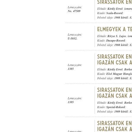
Lemezszám:
Előadó:
Király Ernő
,
ismere
No. 47509
Kiadó:
Scala-Record
;
Felvétel ideje:
1908 körül
; K
Lemezszám:
Előadó:
Rózsa S. Lajos
,
ism
U-5032.
Kiadó:
Dacapo-Record
;
Felvétel ideje:
1908 körül
; K
Lemezszám:
1385
Előadó:
Király Ernő
,
Berke
Kiadó:
Első Magyar Hangl
Felvétel ideje:
1909 körül
; K
Lemezszám:
1385
Előadó:
Király Ernő
,
Berke
Kiadó:
Special-Rekord
;
Felvétel ideje:
1909 körül
; K
Lemezszám: