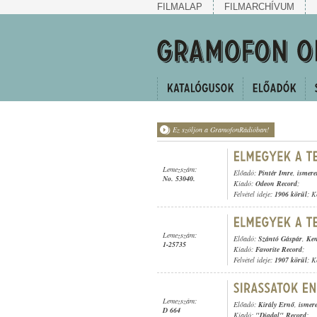
FILMALAP
FILMARCHÍVUM
Ez szóljon a GramofonRádióban!
Lemezszám:
Előadó:
Pintér Imre
,
ismere
No. 53040.
Kiadó:
Odeon Record
;
Felvétel ideje:
1906 körül
; K
Lemezszám:
Előadó:
Szántó Gáspár
,
Ken
1-25735
Kiadó:
Favorite Record
;
Felvétel ideje:
1907 körül
; K
Lemezszám:
Előadó:
Király Ernő
,
ismere
D 664
Kiadó:
"Diadal" Record
;