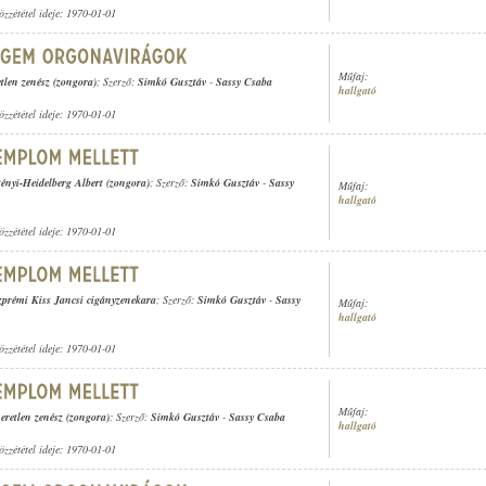
özzététel ideje: 1970-01-01
Műfaj:
tlen zenész (zongora)
; Szerző:
Simkó Gusztáv
-
Sassy Csaba
hallgató
özzététel ideje: 1970-01-01
ényi-Heidelberg Albert (zongora)
; Szerző:
Simkó Gusztáv
-
Sassy
Műfaj:
hallgató
özzététel ideje: 1970-01-01
zprémi Kiss Jancsi cigányzenekara
; Szerző:
Simkó Gusztáv
-
Sassy
Műfaj:
hallgató
özzététel ideje: 1970-01-01
Műfaj:
eretlen zenész (zongora)
; Szerző:
Simkó Gusztáv
-
Sassy Csaba
hallgató
özzététel ideje: 1970-01-01