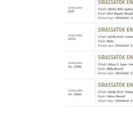
Lemezszám:
Előadó:
Berkes Béla cigány
8747
Kiadó:
Első Magyar Hangl
Felvétel ideje:
1910 körül
; K
Lemezszám:
Előadó:
Király Ernő
,
ismer
47711
Kiadó:
Beka
;
Felvétel ideje:
1910 körül
; K
Lemezszám:
Előadó:
Rózsa S. Lajos
,
ism
No. 12508.
Kiadó:
Baby-Record
;
Felvétel ideje:
1910 körül
; K
Lemezszám:
Előadó:
Király Ernő
,
Farka
No. 15645.
Kiadó:
Odeon Record
;
Felvétel ideje:
1910 körül
; K