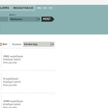
ELÉPÉS
REGISZTRÁCIÓ
HU
EN
DE
Miben?
Mindenben
RSS
Rendezés:
Felvétel ideje
53021
meghallgatás
0
hallgató kedveli
0
hozzászólás
0
meghallgatás
0
hallgató kedveli
0
hozzászólás
47505
meghallgatás
0
hallgató kedveli
0
hozzászólás