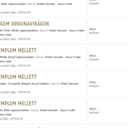
hallgató
s Béla cigányzenekara
; Szerző:
Simkó Gusztáv
-
Sassy Csaba
özzététel ideje: 1970-01-01
Műfaj:
ri Vörös Miska cigányzenekara
; Szerző:
Simkó Gusztáv
-
Sassy Csaba
hallgató
emez Gyár
;
özzététel ideje: 1970-01-01
Műfaj:
Parádi József cigányzenekara
; Szerző:
Simkó Gusztáv
-
Sassy Csaba
hallgató
emez Gyár
;
özzététel ideje: 1970-01-01
Műfaj:
enekar
,
Csongrádi Balogh József (xilofon)
; Szerző:
Simkó Gusztáv
hallgató
özzététel ideje: 1970-01-01
Műfaj:
kes Béla cigányzenekara
; Szerző:
Simkó Gusztáv
-
Sassy Csaba
hallgató
emez Gyár
;
tel ideje: 1970-01-01