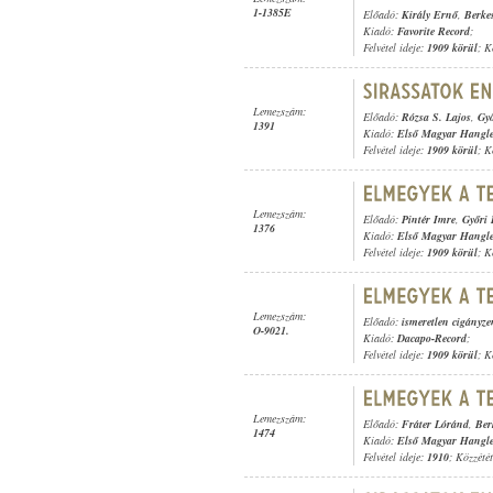
1-1385E
Előadó:
Király Ernő
,
Berke
Kiadó:
Favorite Record
;
Felvétel ideje:
1909 körül
; K
Lemezszám:
Előadó:
Rózsa S. Lajos
,
Győ
1391
Kiadó:
Első Magyar Hangl
Felvétel ideje:
1909 körül
; K
Lemezszám:
Előadó:
Pintér Imre
,
Győri 
1376
Kiadó:
Első Magyar Hangl
Felvétel ideje:
1909 körül
; K
Lemezszám:
Előadó:
ismeretlen cigányz
O-9021.
Kiadó:
Dacapo-Record
;
Felvétel ideje:
1909 körül
; K
Lemezszám:
Előadó:
Fráter Lóránd
,
Ber
1474
Kiadó:
Első Magyar Hangl
Felvétel ideje:
1910
; Közzété