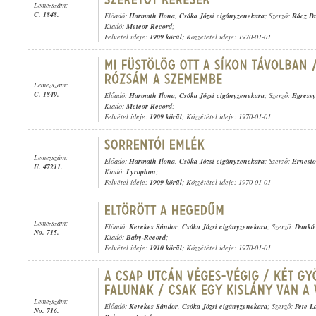
Lemezszám:
C. 1848.
Előadó:
Harmath Ilona
,
Csóka Józsi cigányzenekara
; Szerző:
Rácz Pa
Kiadó:
Meteor Record
;
Felvétel ideje:
1909 körül
; Közzététel ideje: 1970-01-01
Lemezszám:
C. 1849.
Előadó:
Harmath Ilona
,
Csóka Józsi cigányzenekara
; Szerző:
Egressy
Kiadó:
Meteor Record
;
Felvétel ideje:
1909 körül
; Közzététel ideje: 1970-01-01
Lemezszám:
Előadó:
Harmath Ilona
,
Csóka Józsi cigányzenekara
; Szerző:
Ernesto
U. 47211.
Kiadó:
Lyrophon
;
Felvétel ideje:
1909 körül
; Közzététel ideje: 1970-01-01
Lemezszám:
Előadó:
Kerekes Sándor
,
Csóka Józsi cigányzenekara
; Szerző:
Dankó 
No. 715.
Kiadó:
Baby-Record
;
Felvétel ideje:
1910 körül
; Közzététel ideje: 1970-01-01
Lemezszám:
Előadó:
Kerekes Sándor
,
Csóka Józsi cigányzenekara
; Szerző:
Pete L
No. 716.