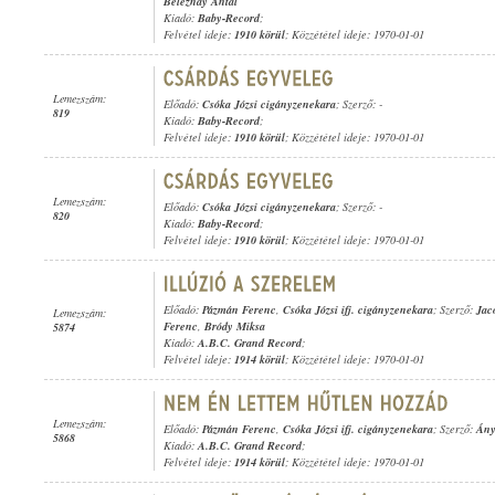
Beleznay Antal
Kiadó:
Baby-Record
;
Felvétel ideje:
1910 körül
; Közzététel ideje: 1970-01-01
Lemezszám:
Előadó:
Csóka Józsi cigányzenekara
; Szerző: -
819
Kiadó:
Baby-Record
;
Felvétel ideje:
1910 körül
; Közzététel ideje: 1970-01-01
Lemezszám:
Előadó:
Csóka Józsi cigányzenekara
; Szerző: -
820
Kiadó:
Baby-Record
;
Felvétel ideje:
1910 körül
; Közzététel ideje: 1970-01-01
Előadó:
Pázmán Ferenc
,
Csóka Józsi ifj. cigányzenekara
; Szerző:
Jac
Lemezszám:
Ferenc
,
Bródy Miksa
5874
Kiadó:
A.B.C. Grand Record
;
Felvétel ideje:
1914 körül
; Közzététel ideje: 1970-01-01
Lemezszám:
Előadó:
Pázmán Ferenc
,
Csóka Józsi ifj. cigányzenekara
; Szerző:
Ány
5868
Kiadó:
A.B.C. Grand Record
;
Felvétel ideje:
1914 körül
; Közzététel ideje: 1970-01-01