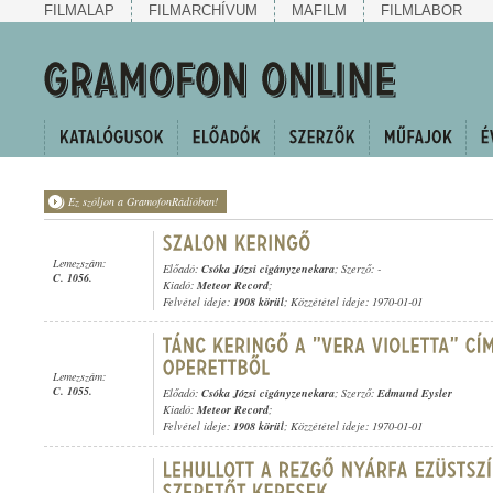
FILMALAP
FILMARCHÍVUM
MAFILM
FILMLABOR
Ez szóljon a GramofonRádióban!
Lemezszám:
Előadó:
Csóka Józsi cigányzenekara
; Szerző: -
C. 1056.
Kiadó:
Meteor Record
;
Felvétel ideje:
1908 körül
; Közzététel ideje: 1970-01-01
Lemezszám:
C. 1055.
Előadó:
Csóka Józsi cigányzenekara
; Szerző:
Edmund Eysler
Kiadó:
Meteor Record
;
Felvétel ideje:
1908 körül
; Közzététel ideje: 1970-01-01