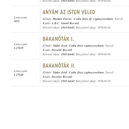
Felvétel ideje:
1914 körül
; Közzététel ideje: 1970-01-01
Lemezszám:
Előadó:
Pázmán Ferenc
,
Csóka Józsi ifj. cigányzenekara
; Szerző: -
5872
Kiadó:
A.B.C. Grand Record
;
Felvétel ideje:
1914 körül
; Közzététel ideje: 1970-01-01
Lemezszám:
Előadó:
Nádor Jenő
,
Csóka Józsi cigányzenekara
; Szerző: -
1-27819
Kiadó:
Favorite Record
;
Felvétel ideje:
1918 körül
; Közzététel ideje: 1970-01-01
Lemezszám:
Előadó:
Nádor Jenő
,
Csóka Józsi cigányzenekara
; Szerző: -
1-27820
Kiadó:
Favorite Record
;
Felvétel ideje:
1918 körül
; Közzététel ideje: 1970-01-01