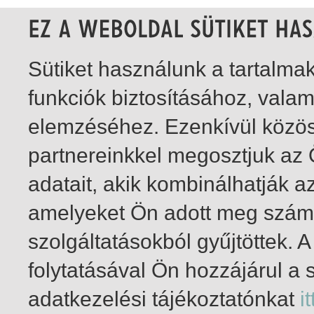
Sütiket használunk a tartalm
funkciók biztosításához, vala
elemzéséhez. Ezenkívül közö
partnereinkkel megosztjuk az
adatait, akik kombinálhatják a
amelyeket Ön adott meg számu
szolgáltatásokból gyűjtöttek.
folytatásával Ön hozzájárul a 
1-19
/ összesen 19 találat
adatkezelési tájékoztatónkat
it