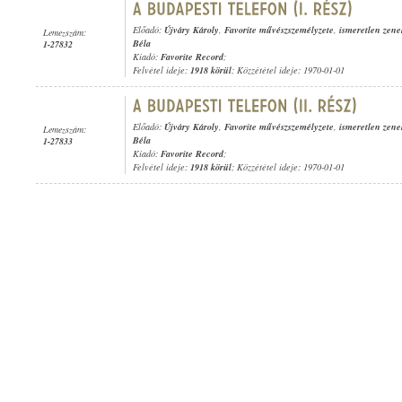
Előadó:
Újváry Károly
,
Favorite művészszemélyzete
,
ismeretlen zene
Lemezszám:
Béla
1-27832
Kiadó:
Favorite Record
;
Felvétel ideje:
1918 körül
; Közzététel ideje: 1970-01-01
Előadó:
Újváry Károly
,
Favorite művészszemélyzete
,
ismeretlen zene
Lemezszám:
Béla
1-27833
Kiadó:
Favorite Record
;
Felvétel ideje:
1918 körül
; Közzététel ideje: 1970-01-01