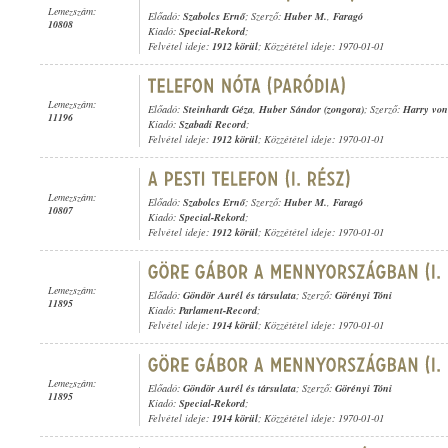
Lemezszám:
Előadó:
Szabolcs Ernő
; Szerző:
Huber M.
,
Faragó
10808
Kiadó:
Special-Rekord
;
Felvétel ideje:
1912 körül
; Közzététel ideje: 1970-01-01
Lemezszám:
Előadó:
Steinhardt Géza
,
Huber Sándor (zongora)
; Szerző:
Harry von
11196
Kiadó:
Szabadi Record
;
Felvétel ideje:
1912 körül
; Közzététel ideje: 1970-01-01
Lemezszám:
Előadó:
Szabolcs Ernő
; Szerző:
Huber M.
,
Faragó
10807
Kiadó:
Special-Rekord
;
Felvétel ideje:
1912 körül
; Közzététel ideje: 1970-01-01
Lemezszám:
Előadó:
Göndör Aurél és társulata
; Szerző:
Görényi Tóni
11895
Kiadó:
Parlament-Record
;
Felvétel ideje:
1914 körül
; Közzététel ideje: 1970-01-01
Lemezszám:
Előadó:
Göndör Aurél és társulata
; Szerző:
Görényi Tóni
11895
Kiadó:
Special-Rekord
;
Felvétel ideje:
1914 körül
; Közzététel ideje: 1970-01-01