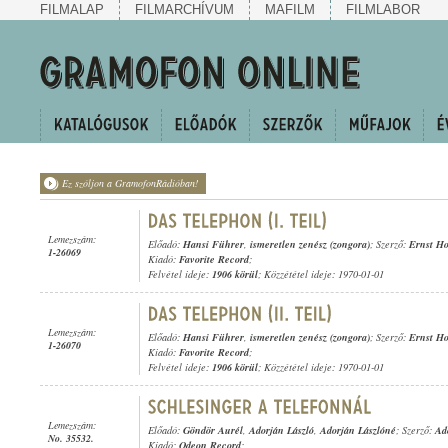
FILMALAP
FILMARCHÍVUM
MAFILM
FILMLABOR
Ez szóljon a GramofonRádióban!
Lemezszám:
Előadó:
Hansi Führer
,
ismeretlen zenész (zongora)
; Szerző:
Ernst Ho
1-26069
Kiadó:
Favorite Record
;
Felvétel ideje:
1906 körül
; Közzététel ideje: 1970-01-01
Lemezszám:
Előadó:
Hansi Führer
,
ismeretlen zenész (zongora)
; Szerző:
Ernst Ho
1-26070
Kiadó:
Favorite Record
;
Felvétel ideje:
1906 körül
; Közzététel ideje: 1970-01-01
Lemezszám:
Előadó:
Göndör Aurél
,
Adorján László
,
Adorján Lászlóné
; Szerző:
Ad
No. 35532.
Kiadó:
Odeon Record
;