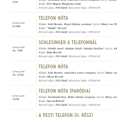
2742
Kiadó:
Első Magyar Hanglemez Gyár
;
Felvétel ideje:
1910 körül
; Közzététel ideje: 1970-01-01
Lemezszám:
Előadó:
Solti Hermin
,
Royal Orfeum zenekara
; Szerző:
Harry von Til
D 1040
Kiadó:
"Diadal" Record
;
Felvétel ideje:
1911 körül
; Közzététel ideje: 1970-01-01
Lemezszám:
Előadó:
Göndör Aurél
,
Adorján László
,
Adorján Lászlóné
; Szerző:
Ad
No. 7209
Kiadó:
Baby-Record
;
Felvétel ideje:
1911 körül
; Közzététel ideje: 1970-01-01
Lemezszám:
Előadó:
Solti Hermin
,
ismeretlen zenész (zongora)
; Szerző:
Harry von
No. 15741.
Kiadó:
Odeon Record
;
Felvétel ideje:
1912 körül
; Közzététel ideje: 1970-01-01
Lemezszám:
Előadó:
Steinhardt Géza
,
Huber Sándor (zongora)
; Szerző:
Harry von
11196
Kiadó:
Special-Rekord
;
Felvétel ideje:
1912 körül
; Közzététel ideje: 1970-01-01