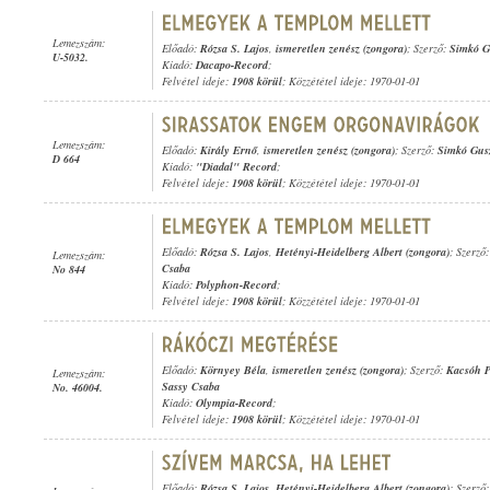
Lemezszám:
Előadó:
Rózsa S. Lajos
,
ismeretlen zenész (zongora)
; Szerző:
Simkó G
U-5032.
Kiadó:
Dacapo-Record
;
Felvétel ideje:
1908 körül
; Közzététel ideje: 1970-01-01
Lemezszám:
Előadó:
Király Ernő
,
ismeretlen zenész (zongora)
; Szerző:
Simkó Gus
D 664
Kiadó:
"Diadal" Record
;
Felvétel ideje:
1908 körül
; Közzététel ideje: 1970-01-01
Előadó:
Rózsa S. Lajos
,
Hetényi-Heidelberg Albert (zongora)
; Szerző
Lemezszám:
Csaba
No 844
Kiadó:
Polyphon-Record
;
Felvétel ideje:
1908 körül
; Közzététel ideje: 1970-01-01
Előadó:
Környey Béla
,
ismeretlen zenész (zongora)
; Szerző:
Kacsóh P
Lemezszám:
Sassy Csaba
No. 46004.
Kiadó:
Olympia-Record
;
Felvétel ideje:
1908 körül
; Közzététel ideje: 1970-01-01
Előadó:
Rózsa S. Lajos
,
Hetényi-Heidelberg Albert (zongora)
; Szerző