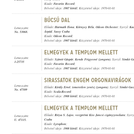
Kiadó:
Favorite Record
;
Felvétel ideje:
1907 körül
; Közzététel ideje: 1970-01-01
Előadó:
Harmath Ilona
,
Környey Béla
,
Odeon Orchester
; Szerző:
Kac
Lemezszám:
Árpád
,
Sassy Csaba
No. 53068.
Kiadó:
Odeon Record
;
Felvétel ideje:
1907 körül
; Közzététel ideje: 1970-01-01
Lemezszám:
Előadó:
Szántó Gáspár
,
Kende Frigyesné (zongora)
; Szerző:
Simkó Gu
1-25735
Kiadó:
Favorite Record
;
Felvétel ideje:
1907 körül
; Közzététel ideje: 1970-01-01
Lemezszám:
Előadó:
Király Ernő
,
ismeretlen zenész (zongora)
; Szerző:
Simkó Gus
No. 47509
Kiadó:
Scala-Record
;
Felvétel ideje:
1908 körül
; Közzététel ideje: 1970-01-01
Előadó:
Rózsa S. Lajos
,
veszprémi Kiss Jancsi cigányzenekara
; Szer
Lemezszám:
Csaba
U. 47115.
Kiadó:
Lyrophon
;
Felvétel ideje:
1908 körül
; Közzététel ideje: 1970-01-01