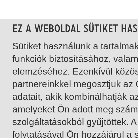
Sütiket használunk a tartalm
funkciók biztosításához, vala
elemzéséhez. Ezenkívül közö
partnereinkkel megosztjuk az
adatait, akik kombinálhatják a
amelyeket Ön adott meg számu
szolgáltatásokból gyűjtöttek.
folytatásával Ön hozzájárul a 
1-20
/ összesen 33 találat