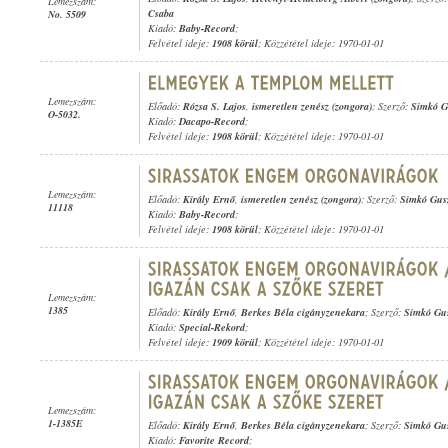
Lemezszám:
Csaba
No. 5509
Kiadó:
Baby-Record
;
Felvétel ideje:
1908 körül
; Közzététel ideje: 1970-01-01
Lemezszám:
Előadó:
Rózsa S. Lajos
,
ismeretlen zenész (zongora)
; Szerző:
Simkó G
O-5032.
Kiadó:
Dacapo-Record
;
Felvétel ideje:
1908 körül
; Közzététel ideje: 1970-01-01
Lemezszám:
Előadó:
Király Ernő
,
ismeretlen zenész (zongora)
; Szerző:
Simkó Gus
11118
Kiadó:
Baby-Record
;
Felvétel ideje:
1908 körül
; Közzététel ideje: 1970-01-01
Lemezszám:
1385
Előadó:
Király Ernő
,
Berkes Béla cigányzenekara
; Szerző:
Simkó Gu
Kiadó:
Special-Rekord
;
Felvétel ideje:
1909 körül
; Közzététel ideje: 1970-01-01
Lemezszám:
1-1385E
Előadó:
Király Ernő
,
Berkes Béla cigányzenekara
; Szerző:
Simkó Gu
Kiadó:
Favorite Record
;