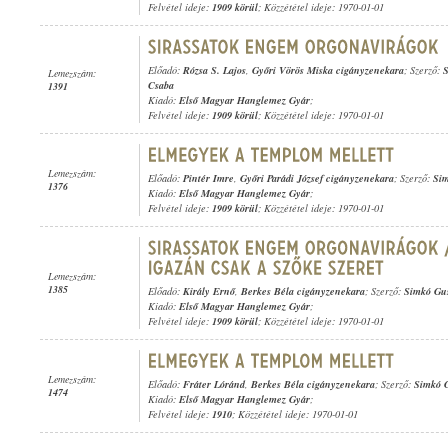
Felvétel ideje:
1909 körül
; Közzététel ideje: 1970-01-01
Előadó:
Rózsa S. Lajos
,
Győri Vörös Miska cigányzenekara
; Szerző:
S
Lemezszám:
Csaba
1391
Kiadó:
Első Magyar Hanglemez Gyár
;
Felvétel ideje:
1909 körül
; Közzététel ideje: 1970-01-01
Lemezszám:
Előadó:
Pintér Imre
,
Győri Parádi József cigányzenekara
; Szerző:
Sim
1376
Kiadó:
Első Magyar Hanglemez Gyár
;
Felvétel ideje:
1909 körül
; Közzététel ideje: 1970-01-01
Lemezszám:
1385
Előadó:
Király Ernő
,
Berkes Béla cigányzenekara
; Szerző:
Simkó Gu
Kiadó:
Első Magyar Hanglemez Gyár
;
Felvétel ideje:
1909 körül
; Közzététel ideje: 1970-01-01
Lemezszám:
Előadó:
Fráter Lóránd
,
Berkes Béla cigányzenekara
; Szerző:
Simkó 
1474
Kiadó:
Első Magyar Hanglemez Gyár
;
Felvétel ideje:
1910
; Közzététel ideje: 1970-01-01