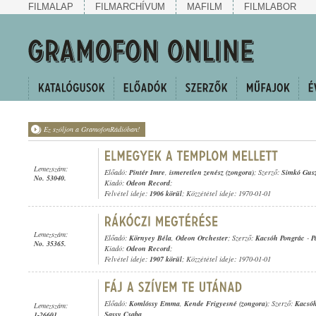
FILMALAP
FILMARCHÍVUM
MAFILM
FILMLABOR
Ez szóljon a GramofonRádióban!
Lemezszám:
Előadó:
Pintér Imre
,
ismeretlen zenész (zongora)
; Szerző:
Simkó Gus
No. 53040.
Kiadó:
Odeon Record
;
Felvétel ideje:
1906 körül
; Közzététel ideje: 1970-01-01
Lemezszám:
Előadó:
Környey Béla
,
Odeon Orchester
; Szerző:
Kacsóh Pongrác
-
P
No. 35365.
Kiadó:
Odeon Record
;
Felvétel ideje:
1907 körül
; Közzététel ideje: 1970-01-01
Előadó:
Komlóssy Emma
,
Kende Frigyesné (zongora)
; Szerző:
Kacsóh
Lemezszám:
Sassy Csaba
1-26601