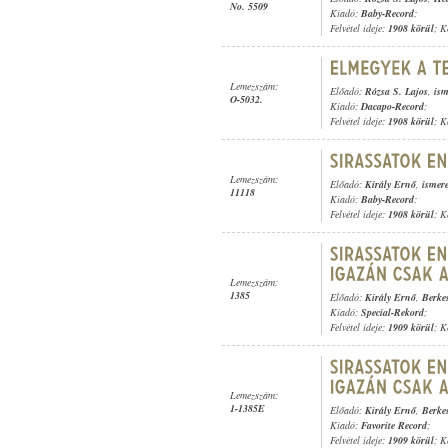
No. 5509
Kiadó:
Baby-Record
;
Felvétel ideje:
1908 körül
; K
Lemezszám:
Előadó:
Rózsa S. Lajos
,
ism
O-5032.
Kiadó:
Dacapo-Record
;
Felvétel ideje:
1908 körül
; K
Lemezszám:
Előadó:
Király Ernő
,
ismere
11118
Kiadó:
Baby-Record
;
Felvétel ideje:
1908 körül
; K
Lemezszám:
1385
Előadó:
Király Ernő
,
Berke
Kiadó:
Special-Rekord
;
Felvétel ideje:
1909 körül
; K
Lemezszám:
1-1385E
Előadó:
Király Ernő
,
Berke
Kiadó:
Favorite Record
;
Felvétel ideje:
1909 körül
; K