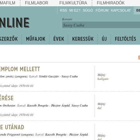
MAFILM
FILMLABOR
FILMKULTÚRA
FILMHIRADÓK
RSS
MI EZ?
SÚGÓ
FÓRUM
KAPCSOLAT
B
Hallgassa!
Keresés:
Gyarapítsa!
Kövesse!
Ossza meg!
Műfaj:
tlen zenész (zongora)
; Szerző:
Simkó Gusztáv
-
Sassy Csaba
hallgató
özzététel ideje: 1970-01-01
Műfaj:
n Orchester
; Szerző:
Kacsóh Pongrác
-
Pásztor Árpád
,
Sassy Csaba
dal
özzététel ideje: 1970-01-01
ende Frigyesné (zongora)
; Szerző:
Kacsóh Pongrác
-
Pásztor Árpád
,
Műfaj:
dal