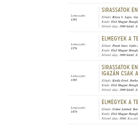
Lemezszám:
Előadó:
Rózsa S. Lajos
,
Győ
1391
Kiadó:
Első Magyar Hangl
Felvétel ideje:
1909 körül
; K
Lemezszám:
Előadó:
Pintér Imre
,
Győri 
1376
Kiadó:
Első Magyar Hangl
Felvétel ideje:
1909 körül
; K
Lemezszám:
1385
Előadó:
Király Ernő
,
Berke
Kiadó:
Első Magyar Hangl
Felvétel ideje:
1909 körül
; K
Lemezszám:
Előadó:
Fráter Lóránd
,
Ber
1474
Kiadó:
Első Magyar Hangl
Felvétel ideje:
1910
; Közzété