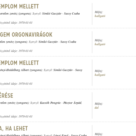
Műfaj:
eretlen zenész (zongora)
; Szerző:
Simkó Gusztáv
-
Sassy Csaba
hallgató
özzététel ideje: 1970-01-01
Műfaj:
tlen zenész (zongora)
; Szerző:
Simkó Gusztáv
-
Sassy Csaba
hallgató
özzététel ideje: 1970-01-01
ényi-Heidelberg Albert (zongora)
; Szerző:
Simkó Gusztáv
-
Sassy
Műfaj:
hallgató
özzététel ideje: 1970-01-01
retlen zenész (zongora)
; Szerző:
Kacsóh Pongrác
-
Pásztor Árpád
,
Műfaj:
dal
özzététel ideje: 1970-01-01
Műfaj:
ényi-Heidelberg Albert (zongora)
; Szerző:
Lányi Ernő
-
Sassy Csaba