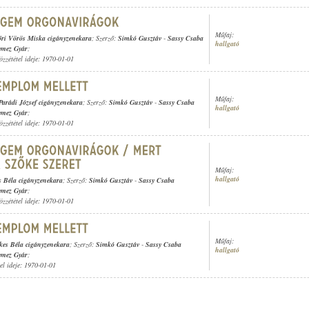
Műfaj:
ri Vörös Miska cigányzenekara
; Szerző:
Simkó Gusztáv
-
Sassy Csaba
hallgató
emez Gyár
;
özzététel ideje: 1970-01-01
Műfaj:
Parádi József cigányzenekara
; Szerző:
Simkó Gusztáv
-
Sassy Csaba
hallgató
emez Gyár
;
özzététel ideje: 1970-01-01
Műfaj:
hallgató
s Béla cigányzenekara
; Szerző:
Simkó Gusztáv
-
Sassy Csaba
emez Gyár
;
özzététel ideje: 1970-01-01
Műfaj:
kes Béla cigányzenekara
; Szerző:
Simkó Gusztáv
-
Sassy Csaba
hallgató
emez Gyár
;
tel ideje: 1970-01-01