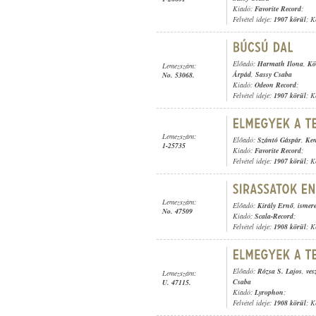
Kiadó:
Favorite Record
;
Felvétel ideje:
1907 körül
; K
Előadó:
Harmath Ilona
,
Kö
Lemezszám:
Árpád
,
Sassy Csaba
No. 53068.
Kiadó:
Odeon Record
;
Felvétel ideje:
1907 körül
; K
Lemezszám:
Előadó:
Szántó Gáspár
,
Ken
1-25735
Kiadó:
Favorite Record
;
Felvétel ideje:
1907 körül
; K
Lemezszám:
Előadó:
Király Ernő
,
ismere
No. 47509
Kiadó:
Scala-Record
;
Felvétel ideje:
1908 körül
; K
Előadó:
Rózsa S. Lajos
,
ves
Lemezszám:
Csaba
U. 47115.
Kiadó:
Lyrophon
;
Felvétel ideje:
1908 körül
; K