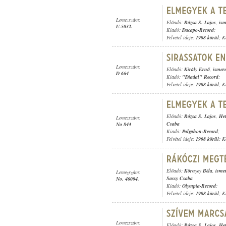
Lemezszám:
Előadó:
Rózsa S. Lajos
,
ism
U-5032.
Kiadó:
Dacapo-Record
;
Felvétel ideje:
1908 körül
; K
Lemezszám:
Előadó:
Király Ernő
,
ismere
D 664
Kiadó:
"Diadal" Record
;
Felvétel ideje:
1908 körül
; K
Előadó:
Rózsa S. Lajos
,
Het
Lemezszám:
Csaba
No 844
Kiadó:
Polyphon-Record
;
Felvétel ideje:
1908 körül
; K
Előadó:
Környey Béla
,
isme
Lemezszám:
Sassy Csaba
No. 46004.
Kiadó:
Olympia-Record
;
Felvétel ideje:
1908 körül
; K
Lemezszám:
Előadó:
Rózsa S. Lajos
,
Het