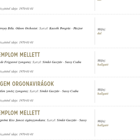
özzététel ideje: 1970-01-01
rnyey Béla
,
Odeon Orchester
; Szerző:
Kacsóh Pongrác
-
Pásztor
Műfaj:
dal
özzététel ideje: 1970-01-01
Műfaj:
de Frigyesné (zongora)
; Szerző:
Simkó Gusztáv
-
Sassy Csaba
hallgató
özzététel ideje: 1970-01-01
Műfaj:
tlen zenész (zongora)
; Szerző:
Simkó Gusztáv
-
Sassy Csaba
hallgató
özzététel ideje: 1970-01-01
zprémi Kiss Jancsi cigányzenekara
; Szerző:
Simkó Gusztáv
-
Sassy
Műfaj:
hallgató
özzététel ideje: 1970-01-01