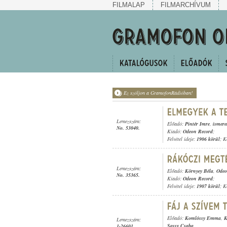
FILMALAP
FILMARCHÍVUM
Ez szóljon a GramofonRádióban!
Lemezszám:
Előadó:
Pintér Imre
,
ismere
No. 53040.
Kiadó:
Odeon Record
;
Felvétel ideje:
1906 körül
; K
Lemezszám:
Előadó:
Környey Béla
,
Odeo
No. 35365.
Kiadó:
Odeon Record
;
Felvétel ideje:
1907 körül
; K
Előadó:
Komlóssy Emma
,
K
Lemezszám:
Sassy Csaba
1-26601