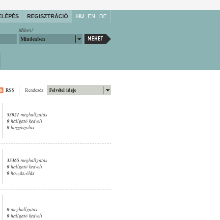
ELÉPÉS
REGISZTRÁCIÓ
HU
EN
DE
Miben?
Mindenben
RSS
Rendezés:
Felvétel ideje
53021
meghallgatás
0
hallgató kedveli
0
hozzászólás
35365
meghallgatás
0
hallgató kedveli
0
hozzászólás
0
meghallgatás
0
hallgató kedveli