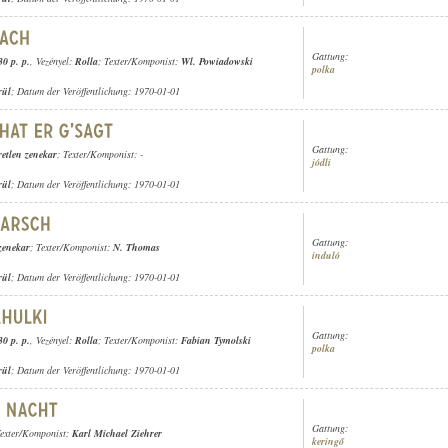
Gattung:
30 p. p.
, Vezényel:
Rolla
; Texter/Komponist:
Wl. Powiadowski
polka
rül
; Datum der Veröffentlichung: 1970-01-01
Gattung:
retlen zenekar
; Texter/Komponist: -
jódli
rül
; Datum der Veröffentlichung: 1970-01-01
Gattung:
zenekar
; Texter/Komponist:
N. Thomas
induló
rül
; Datum der Veröffentlichung: 1970-01-01
Gattung:
30 p. p.
, Vezényel:
Rolla
; Texter/Komponist:
Fabian Tymolski
polka
rül
; Datum der Veröffentlichung: 1970-01-01
Gattung:
Texter/Komponist:
Karl Michael Ziehrer
keringő