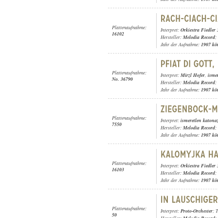
Plattenaufnahme:
Interpret:
Orkiestra Fiedler 
16102
Hersteller:
Melodia Record
;
Jahr der Aufnahme:
1907 kö
Plattenaufnahme:
Interpret:
Mirzl Hofer
,
isme
No. 36790
Hersteller:
Melodia Record
;
Jahr der Aufnahme:
1907 kö
Plattenaufnahme:
Interpret:
ismeretlen katona
7550
Hersteller:
Melodia Record
;
Jahr der Aufnahme:
1907 kö
Plattenaufnahme:
Interpret:
Orkiestra Fiedler 
16103
Hersteller:
Melodia Record
;
Jahr der Aufnahme:
1907 kö
Plattenaufnahme:
Interpret:
Proto-Orchester
; 
50