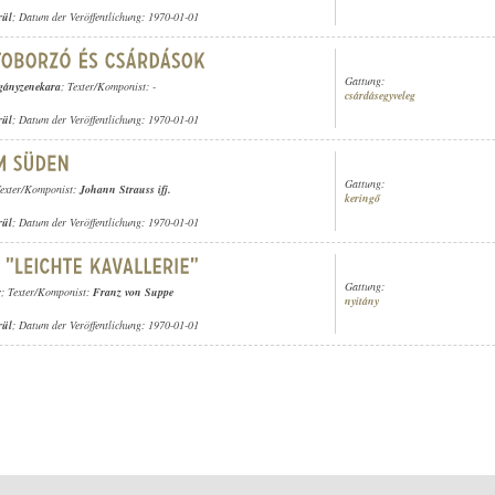
rül
; Datum der Veröffentlichung: 1970-01-01
Gattung:
igányzenekara
; Texter/Komponist: -
csárdásegyveleg
rül
; Datum der Veröffentlichung: 1970-01-01
Gattung:
Texter/Komponist:
Johann Strauss ifj.
keringő
rül
; Datum der Veröffentlichung: 1970-01-01
Gattung:
r
; Texter/Komponist:
Franz von Suppe
nyitány
rül
; Datum der Veröffentlichung: 1970-01-01