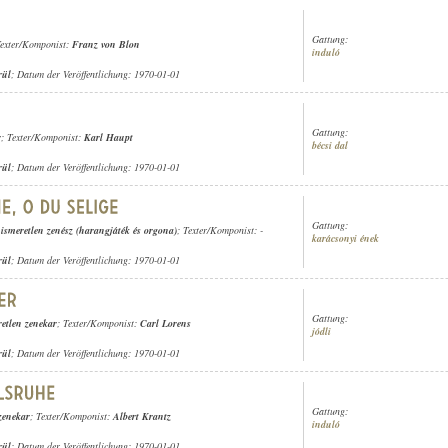
Gattung:
Texter/Komponist:
Franz von Blon
induló
rül
; Datum der Veröffentlichung: 1970-01-01
Gattung:
r
; Texter/Komponist:
Karl Haupt
bécsi dal
rül
; Datum der Veröffentlichung: 1970-01-01
Gattung:
,
ismeretlen zenész (harangjáték és orgona)
; Texter/Komponist: -
karácsonyi ének
rül
; Datum der Veröffentlichung: 1970-01-01
Gattung:
retlen zenekar
; Texter/Komponist:
Carl Lorens
jódli
rül
; Datum der Veröffentlichung: 1970-01-01
Gattung:
zenekar
; Texter/Komponist:
Albert Krantz
induló
rül
; Datum der Veröffentlichung: 1970-01-01