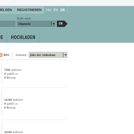
MELDEN
REGISTRIEREN
HU
EN
DE
Suche nach:
Allgemein
RSS
Sortieren:
Jahr der Aufnahme
7560
Anhören
0
gefällt es
0
Beitrag
16340
Anhören
0
gefällt es
0
Beitrag
16340
Anhören