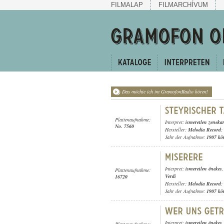
FILMALAP
FILMARCHÍVUM
Das möchte ich im GramofonRadio hören!
Plattenaufnahme:
Interpret:
ismeretlen zeneka
No. 7560
Hersteller:
Melodia Record
;
Jahr der Aufnahme:
1907 kö
Interpret:
ismeretlen énekes
Plattenaufnahme:
Verdi
16720
Hersteller:
Melodia Record
;
Jahr der Aufnahme:
1907 kö
Interpret:
ismeretlen énekes
Plattenaufnahme: