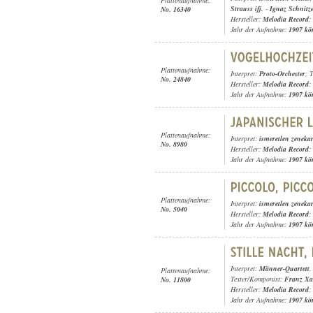
Strauss ifj.
-
Ignaz Schnitz
No. 16340
Hersteller:
Melodia Record
;
Jahr der Aufnahme:
1907 kö
Plattenaufnahme:
Interpret:
Proto-Orchester
; 
No. 24840
Hersteller:
Melodia Record
;
Jahr der Aufnahme:
1907 kö
Plattenaufnahme:
Interpret:
ismeretlen zeneka
No. 8980
Hersteller:
Melodia Record
;
Jahr der Aufnahme:
1907 kö
Plattenaufnahme:
Interpret:
ismeretlen zeneka
No. 5040
Hersteller:
Melodia Record
;
Jahr der Aufnahme:
1907 kö
Interpret:
Männer-Quartett
Plattenaufnahme:
Texter/Komponist:
Franz Xa
No. 11800
Hersteller:
Melodia Record
;
Jahr der Aufnahme:
1907 kö