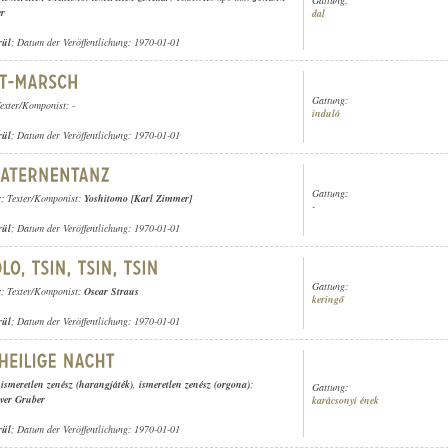
er
dal
rül
; Datum der Veröffentlichung: 1970-01-01
Gattung:
Texter/Komponist: -
induló
rül
; Datum der Veröffentlichung: 1970-01-01
Gattung:
r
; Texter/Komponist:
Yoshitomo [Karl Zimmer]
-
rül
; Datum der Veröffentlichung: 1970-01-01
Gattung:
r
; Texter/Komponist:
Oscar Straus
keringő
rül
; Datum der Veröffentlichung: 1970-01-01
,
ismeretlen zenész (harangjáték)
,
ismeretlen zenész (orgona)
;
Gattung:
ver Gruber
karácsonyi ének
rül
; Datum der Veröffentlichung: 1970-01-01