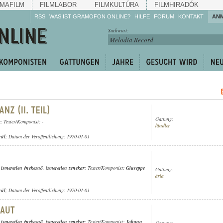
MAFILM
FILMLABOR
FILMKULTÚRA
FILMHIRADÓK
RSS
WAS IST GRAMOFON ONLINE?
HILFE
FORUM
KONTAKT
AN
Hören Sie zu!
Suchwort:
Machen Sie mit!
Reden Sie mit!
Empfehlen Sie
weiter!
Gattung:
r
; Texter/Komponist: -
ländler
rül
; Datum der Veröffentlichung: 1970-01-01
,
ismeretlen énekesnő
,
ismeretlen zenekar
; Texter/Komponist:
Giuseppe
Gattung:
ária
rül
; Datum der Veröffentlichung: 1970-01-01
,
ismeretlen énekesnő
,
ismeretlen zenekar
; Texter/Komponist:
Johann
Gattung: