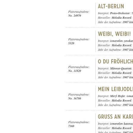
Plattenaufnahme:
Interpret:
Proto-Orchester
; 
No. 24970
Hersteller:
Melodia Record
;
Jahr der Aufnahme:
1907 kö
Plattenaufnahme:
Interpret:
ismeretlen zeneka
5320
Hersteller:
Melodia Record
;
Jahr der Aufnahme:
1907 kö
Plattenaufnahme:
Interpret:
Männer-Quartett
No. 11820
Hersteller:
Melodia Record
;
Jahr der Aufnahme:
1907 kö
Plattenaufnahme:
Interpret:
Mirzl Hofer
,
isme
No. 36780
Hersteller:
Melodia Record
;
Jahr der Aufnahme:
1907 kö
Plattenaufnahme:
Interpret:
ismeretlen katona
7360
Hersteller:
Melodia Record
;
Jahr der Aufnahme:
1907 kö